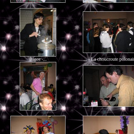
Bigos -...
... - La choucroute polonai